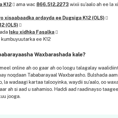
a K12
ama wac
866.512.2273
wixii su'aalo ah ee la x
o xisaabaadka ardayda ee Dugsiga K12 (OLS)
12 (OLS)
yada
Isku xidhka Fasalka
 kumbuyuutarka ee K12
Tababarayaasha Waxbarashada kale?
eel online ah oo gaar ah oo loogu talagalay waalidii
nay noqdaan Tababarayaal Waxbarasho. Bulshada aamin
la wadaagi kartaa talooyinka, waydii su'aalo, oo waxa
ar ah si aad u sahamiso. Haddi aad raadinayso taagee
uu jooga.