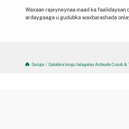
Waxaan rajeyneynaa inaad ka faa'iidaysan d
ardaygaaga u gudubka waxbarashada onlay
Guriga
/
Qalabka loogu talagalay Ardayda Cusub 