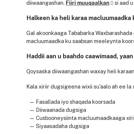
diiwaangashan.
Fiiri muuqaalkan
si aad u
Halkeen ka heli karaa macluumaadka k
Gal akoonkaaga Tababarka Waxbarashada ee
macluumaadka ku saabsan meeleynta koor
Haddii aan u baahdo caawimaad, yaan
Qoysaska diiwaangashan waxay heli karaan 
Kala xiriir dugsigeena wixii su'aalo ah ee la xi
Fasallada iyo shaqada koorsada
Diiwaanada dugsiga
Cusbooneysiinta macluumaadkaaga xiri
Siyaasadaha dugsiga