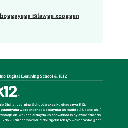
boggayaga Bilawga xooggan
hio Digital Learning School & K12
io Digital Learning School
waxaa ku shaqeeya K12,
gaamiyaha waxbarashada onlaynka ah muddo 25 sano ah.
 wadajir ah, waxaan ardayda ka caawinnaa in ay awooddooda
uxda ku furaan waxbarid dhiirigelin leh iyo waxbarasho gaar
.