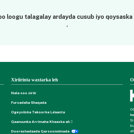
o loogu talagalay ardayda cusub iyo qoysaska
.
Xiriirinta waxtarka leh
O
Nala soo xiriir
Fursadaha Shaqada
Oh
Ogeysiiska Takoorka La'aanta
ho
Si
Qaanuunka Arrimaha Khaaska ah
bu
ah
Doorashadaada Qarsoonnimada