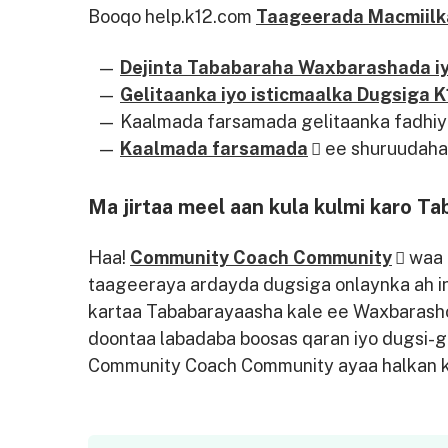
Booqo help.k12.com
Taageerada Macmiilk
Dejinta Tababaraha Waxbarashada iy
Gelitaanka iyo isticmaalka Dugsiga K
Kaalmada farsamada gelitaanka fadhi
Kaalmada farsamada
ee shuruudaha
Ma jirtaa meel aan kula kulmi karo 
Haa!
Community Coach Community
waa m
taageeraya ardayda dugsiga onlaynka ah i
kartaa Tababarayaasha kale ee Waxbarasho, 
doontaa labadaba boosas qaran iyo dugsi-ga
Community Coach Community ayaa halkan k