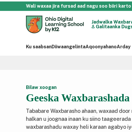
Wali waxaa jira fursad aad nagu soo biiri ka
Jadwalka Waxbar
Galitaanka Dug
Ku saabsan
Diiwaangelinta
Aqoonyahano
Arday
Bilaw xoogan
Geeska Waxbarashada
Tababare Waxbarasho ahaan, waxaad door 
halkan u joognaa inaan ku siino taageerada
waxbarashadu waxay heli karaan agabyo iy