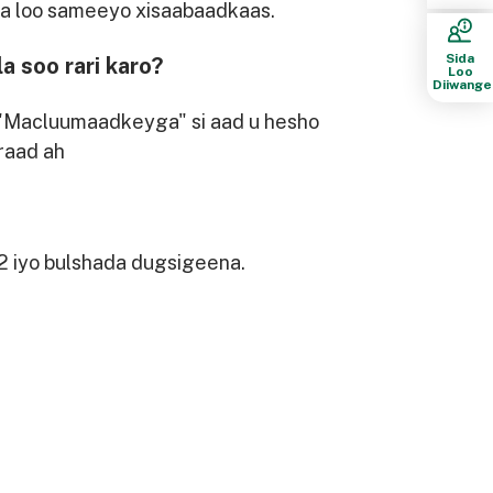
ida loo sameeyo xisaabaadkaas.
Sida
a soo rari karo?
Loo
Diiwange
 "Macluumaadkeyga" si aad u hesho
aad ah
2 iyo bulshada dugsigeena.