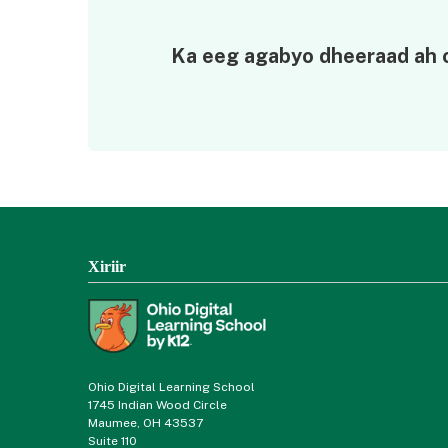
Ka eeg agabyo dheeraad ah o
Xiriir
Ohio Digital Learning School
1745 Indian Wood Circle
Maumee, OH 43537
Suite 110