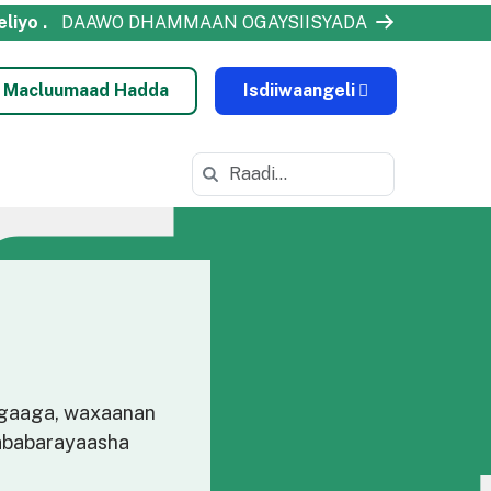
eliyo
.
DAAWO DHAMMAAN OGAYSIISYADA
 Macluumaad Hadda
Isdiiwaangeli
Ka raadi https://odls.k12.com/
ygaaga, waxaanan
Tababarayaasha