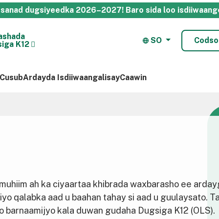
rto sanad dugsiyeedka 2026–2027!
Baro sida loo isdiiwaang
ashada
SO
Codso
siga K12
 Cusub
Ardayda Isdiiwaangalisay
Caawin
muhiim ah ka ciyaartaa khibrada waxbarasho ee arda
 iyo qalabka aad u baahan tahay si aad u guulaysato. 
o barnaamijyo kala duwan gudaha Dugsiga K12 (OLS).