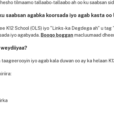
 hesho tilmaamo tallaabo-tallaabo ah oo ku saabsan s
u saabsan agabka koorsada iyo agab kasta oo l
 K12 School (OLS) iyo "Links-ka Degdega ah" u tag
sada iyo agabyada.
Booqo boggan
macluumaad dheer
 weydiiyaa?
taageerooyin iyo agab kala duwan oo ay ka helaan K1
riira:
irka