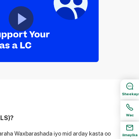
Sheekay
Wac
OLS)?
araha Waxbarashada iyo mid arday kasta oo
iimaylka