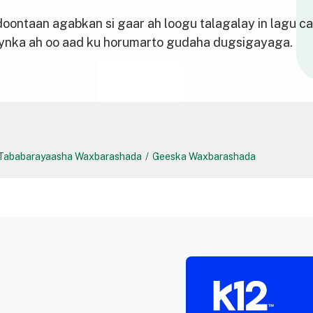
oontaan agabkan si gaar ah loogu talagalay in lagu ca
nka ah oo aad ku horumarto gudaha dugsigayaga.
& Tababarayaasha Waxbarashada
/
Geeska Waxbarashada