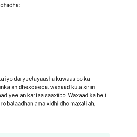
idhiidha:
nta iyo daryeelayaasha kuwaas oo ka
ka ah dhexdeeda, waxaad kula xiriiri
ad yeelan kartaa saaxiibo. Waxaad ka heli
ro balaadhan ama xidhiidho maxali ah,