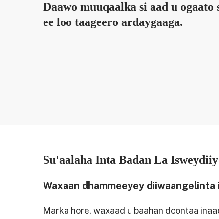
Daawo muuqaalka si aad u ogaato 
ee loo taageero ardaygaaga.
Su'aalaha Inta Badan La Isweydiiy
Waxaan dhammeeyey diiwaangelinta il
Marka hore, waxaad u baahan doontaa inaad